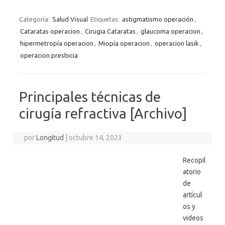
Categoría:
Salud Visual
Etiquetas:
astigmatismo operación
,
Cataratas operacion
,
Cirugia Cataratas
,
glaucoma operacion
,
hipermetropía operacion
,
Miopía operacion
,
operacion lasik
,
operacion presbicia
Principales técnicas de
cirugía refractiva [Archivo]
por
Longitud
|
octubre 14, 2023
Recopil
atorio
de
artícul
os y
videos