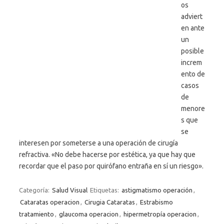
os
adviert
en ante
un
posible
increm
ento de
casos
de
menore
s que
se
interesen por someterse a una operación de cirugía
refractiva. «No debe hacerse por estética, ya que hay que
recordar que el paso por quirófano entraña en sí un riesgo».
Categoría:
Salud Visual
Etiquetas:
astigmatismo operación
,
Cataratas operacion
,
Cirugia Cataratas
,
Estrabismo
tratamiento
,
glaucoma operacion
,
hipermetropía operacion
,