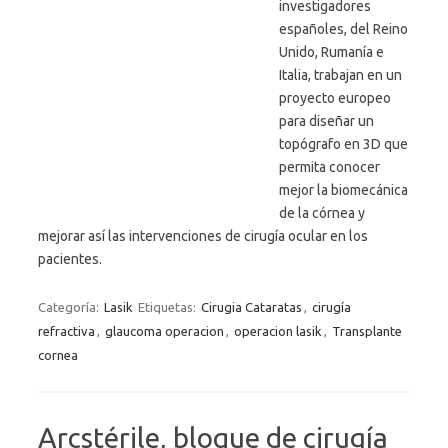
investigadores
españoles, del Reino
Unido, Rumanía e
Italia, trabajan en un
proyecto europeo
para diseñar un
topógrafo en 3D que
permita conocer
mejor la biomecánica
de la córnea y
mejorar así las intervenciones de cirugía ocular en los
pacientes.
Categoría:
Lasik
Etiquetas:
Cirugia Cataratas
,
cirugía
refractiva
,
glaucoma operacion
,
operacion lasik
,
Transplante
cornea
Arcstérile, bloque de cirugía