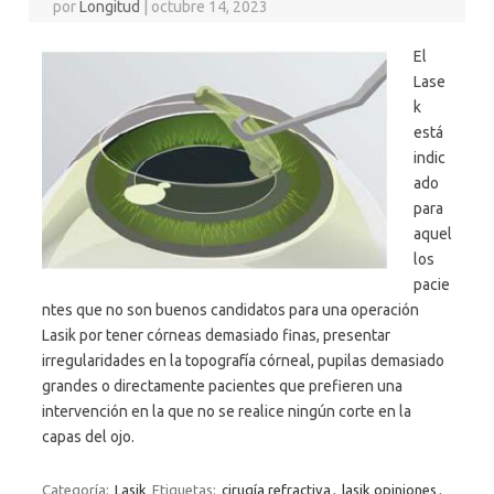
por
Longitud
|
octubre 14, 2023
El
Lase
k
está
indic
ado
para
aquel
los
pacie
ntes que no son buenos candidatos para una operación
Lasik por tener córneas demasiado finas, presentar
irregularidades en la topografía córneal, pupilas demasiado
grandes o directamente pacientes que prefieren una
intervención en la que no se realice ningún corte en la
capas del ojo.
Categoría:
Lasik
Etiquetas:
cirugía refractiva
,
lasik opiniones
,