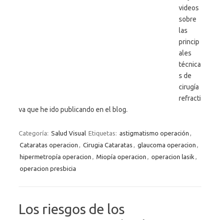
videos
sobre
las
princip
ales
técnica
s de
cirugía
refracti
va que he ido publicando en el blog.
Categoría:
Salud Visual
Etiquetas:
astigmatismo operación
,
Cataratas operacion
,
Cirugia Cataratas
,
glaucoma operacion
,
hipermetropía operacion
,
Miopía operacion
,
operacion lasik
,
operacion presbicia
Los riesgos de los