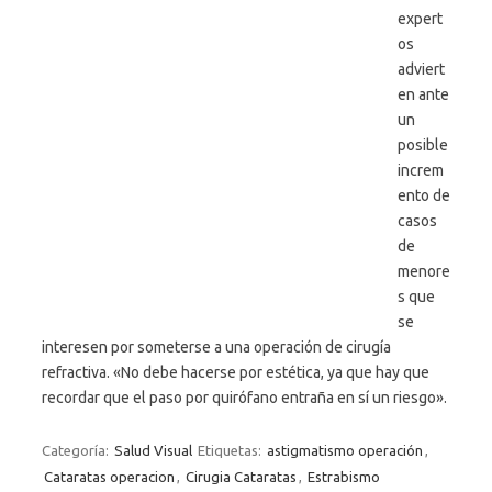
expert
os
adviert
en ante
un
posible
increm
ento de
casos
de
menore
s que
se
interesen por someterse a una operación de cirugía
refractiva. «No debe hacerse por estética, ya que hay que
recordar que el paso por quirófano entraña en sí un riesgo».
Categoría:
Salud Visual
Etiquetas:
astigmatismo operación
,
Cataratas operacion
,
Cirugia Cataratas
,
Estrabismo