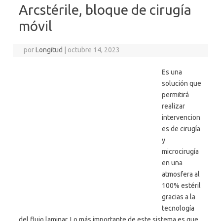
Arcstérile, bloque de cirugía
móvil
por
Longitud
|
octubre 14, 2023
Es una
solución que
permitirá
realizar
intervencion
es de cirugía
y
microcirugía
en una
atmosfera al
100% estéril
gracias a la
tecnología
del flujo laminar. Lo más importante de este sistema es que