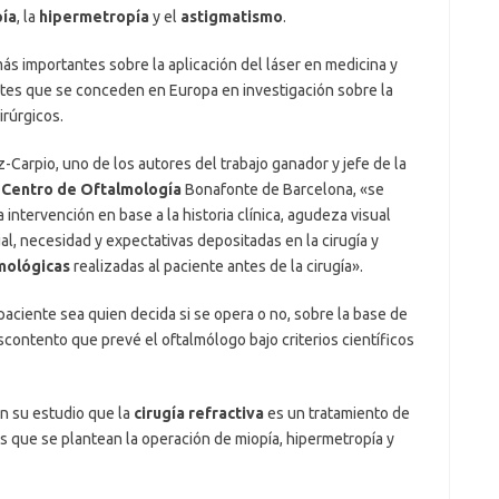
pía
, la
hipermetropía
y el
astigmatismo
.
s importantes sobre la aplicación del láser en medicina y
antes que se conceden en Europa en investigación sobre la
irúrgicos.
Carpio, uno de los autores del trabajo ganador y jefe de la
l Centro de Oftalmología
Bonafonte de Barcelona, «se
 intervención en base a la historia clínica, agudeza visual
al, necesidad y expectativas depositadas en la cirugía y
mológicas
realizadas al paciente antes de la cirugía».
aciente sea quien decida si se opera o no, sobre la base de
scontento que prevé el oftalmólogo bajo criterios científicos
n su estudio que la
cirugía refractiva
es un tratamiento de
s que se plantean la operación de miopía, hipermetropía y