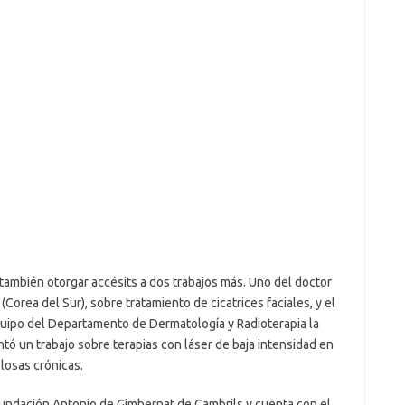
también otorgar accésits a dos trabajos más. Uno del doctor
orea del Sur), sobre tratamiento de cicatrices faciales, y el
quipo del Departamento de Dermatología y Radioterapia la
ntó un trabajo sobre terapias con láser de baja intensidad en
losas crónicas.
Fundación Antonio de Gimbernat de Cambrils y cuenta con el