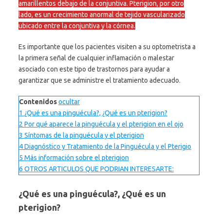
amarillentos debajo de la conjuntiva. Pterigion, por otro
lado, es un crecimiento anormal de tejido vascularizado
ubicado entre la conjuntiva y la córnea.
Es importante que los pacientes visiten a su optometrista a
la primera señal de cualquier inflamación o malestar
asociado con este tipo de trastornos para ayudar a
garantizar que se administre el tratamiento adecuado.
Contenidos
ocultar
1
¿Qué es una pinguécula?, ¿Qué es un pterigion?
2
Por qué aparece la pinguécula y el pterigion en el ojo
3
Síntomas de la pinguécula y el pterigion
4
Diagnóstico y Tratamiento de la Pinguécula y el Pterigio
5
Más información sobre el pterigion
6
OTROS ARTICULOS QUE PODRIAN INTERESARTE:
¿Qué es una pinguécula?, ¿Qué es un
pterigion?