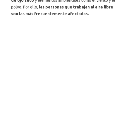
de ojo seco
y elementos ambientales como el viento y el
polvo. Por ello,
las personas que trabajan al aire libre
son las más frecuentemente afectadas.