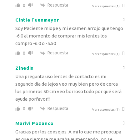
Respuesta
0
Ver respuestas
(1)
Cintia Fuenmayor
Soy Paciente miope y mi examen arrojo que tengo
-6.0 al momento de comprar mis lentes los
compro -6.0 o -5.50
Respuesta
0
Ver respuestas
(1)
Zinedin
Una pregunta uso lentes de contacto es mi
segundo día de lejos veo muy bien pero de cerca
los primeros 50 cm veo borroso todo por qué será
ayuda porfavor!!!
Respuesta
0
Ver respuestas
(1)
Marivi Pozanco
Gracias por los consejos. A mi lo que me preocupa
es que siempre me acaba aumentando , no se