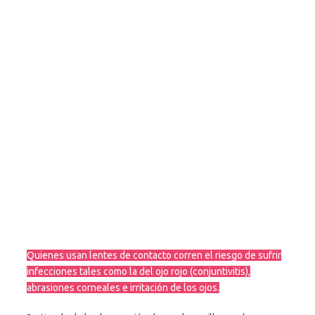
Quienes usan lentes de contacto corren el riesgo de sufrir
infecciones tales como la del ojo rojo (conjuntivitis),
abrasiones corneales e irritación de los ojos.