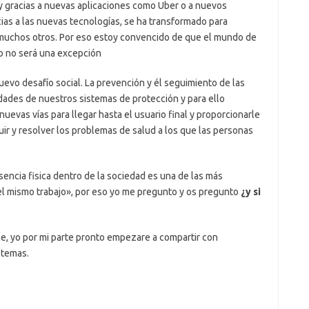
y gracias a nuevas aplicaciones como Uber o a nuevos
as a las nuevas tecnologías, se ha transformado para
 y muchos otros. Por eso estoy convencido de que el mundo de
s o no será una excepción
uevo desafío social. La prevención y él seguimiento de las
ridades de nuestros sistemas de protección y para ello
evas vías para llegar hasta el usuario final y proporcionarle
guir y resolver los problemas de salud a los que las personas
encia fisica dentro de la sociedad es una de las más
l mismo trabajo», por eso yo me pregunto y os pregunto
¿y si
ce, yo por mi parte pronto empezare a compartir con
 temas.