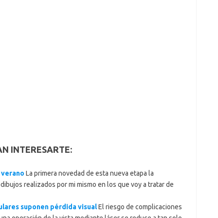
AN INTERESARTE:
l verano
La primera novedad de esta nueva etapa la
 dibujos realizados por mi mismo en los que voy a tratar de
ulares suponen pérdida visual
El riesgo de complicaciones
 una operación de la vista mediante láser se reduce a tan solo