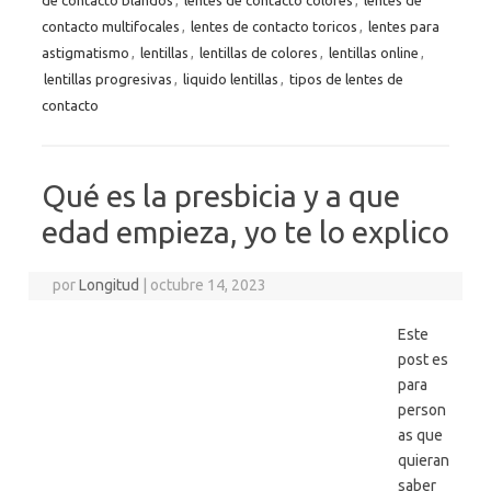
de contacto blandos
,
lentes de contacto colores
,
lentes de
contacto multifocales
,
lentes de contacto toricos
,
lentes para
astigmatismo
,
lentillas
,
lentillas de colores
,
lentillas online
,
lentillas progresivas
,
liquido lentillas
,
tipos de lentes de
contacto
Qué es la presbicia y a que
edad empieza, yo te lo explico
por
Longitud
|
octubre 14, 2023
Este
post es
para
person
as que
quieran
saber