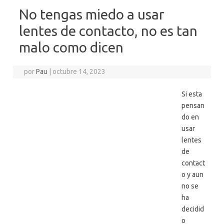
No tengas miedo a usar
lentes de contacto, no es tan
malo como dicen
por
Pau
|
octubre 14, 2023
Si esta
pensan
do en
usar
lentes
de
contact
o y aun
no se
ha
decidid
o