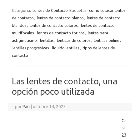
Categoría:
Lentes de Contacto
Etiquetas:
como colocar lentes
de contacto
,
lentes de contacto blanco
,
lentes de contacto
blandos
,
lentes de contacto colores
,
lentes de contacto
multifocales
,
lentes de contacto toricos
,
lentes para
astigmatismo
,
lentillas
,
lentillas de colores
,
lentillas online
,
lentillas progresivas
,
liquido lentillas
,
tipos de lentes de
contacto
Las lentes de contacto, una
opción poco utilizada
por
Pau
|
octubre 14, 2023
Ca
si
23