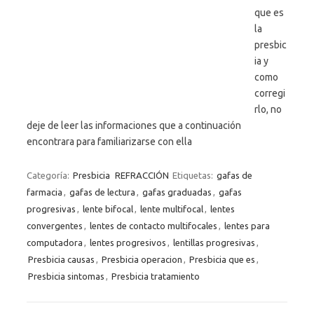
que es
la
presbic
ia y
como
corregi
rlo, no
deje de leer las informaciones que a continuación
encontrara para familiarizarse con ella
Categoría:
Presbicia
REFRACCIÓN
Etiquetas:
gafas de
farmacia
,
gafas de lectura
,
gafas graduadas
,
gafas
progresivas
,
lente bifocal
,
lente multifocal
,
lentes
convergentes
,
lentes de contacto multifocales
,
lentes para
computadora
,
lentes progresivos
,
lentillas progresivas
,
Presbicia causas
,
Presbicia operacion
,
Presbicia que es
,
Presbicia sintomas
,
Presbicia tratamiento