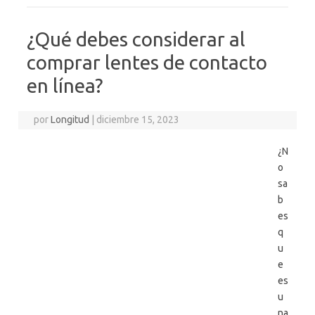
¿Qué debes considerar al
comprar lentes de contacto
en línea?
por
Longitud
|
diciembre 15, 2023
¿N
o
sa
b
es
q
u
e
es
u
na