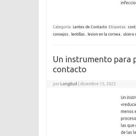
infeccio
Categoría:
Lentes de Contacto
Etiquetas:
cont
consejos
,
lentillas
,
lesion en la cornea
,
ulcera 
Un instrumento para p
contacto
por
Longitud
|
diciembre 15, 2023
Un inst
«reducie
menos e
proceso 
las que 
de las l