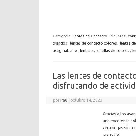
Categoría:
Lentes de Contacto
Etiquetas:
cont
blandos
,
lentes de contacto colores
,
lentes de
astigmatismo
,
lentillas
,
lentillas de colores
,
le
Las lentes de contacto
disfrutando de activid
por
Pau
|
octubre 14, 2023
Gracias a los ava
una excelente sol
veraniegas sin te
rayos UV.