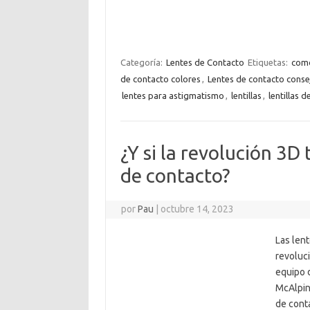
Categoría:
Lentes de Contacto
Etiquetas:
como
de contacto colores
,
Lentes de contacto conse
lentes para astigmatismo
,
lentillas
,
lentillas d
¿Y si la revolución 3D
de contacto?
por
Pau
|
octubre 14, 2023
Las lent
revoluc
equipo d
McAlpin
de conta