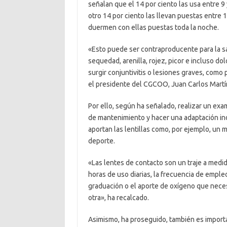
señalan que el 14 por ciento las usa entre 9 
otro 14 por ciento las llevan puestas entre 1
duermen con ellas puestas toda la noche.
«Esto puede ser contraproducente para la s
sequedad, arenilla, rojez, picor e incluso dol
surgir conjuntivitis o lesiones graves, como 
el presidente del CGCOO, Juan Carlos Martí
Por ello, según ha señalado, realizar un exa
de mantenimiento y hacer una adaptación indi
aportan las lentillas como, por ejemplo, un 
deporte.
«Las lentes de contacto son un traje a medi
horas de uso diarias, la frecuencia de empleo
graduación o el aporte de oxígeno que neces
otra», ha recalcado.
Asimismo, ha proseguido, también es import