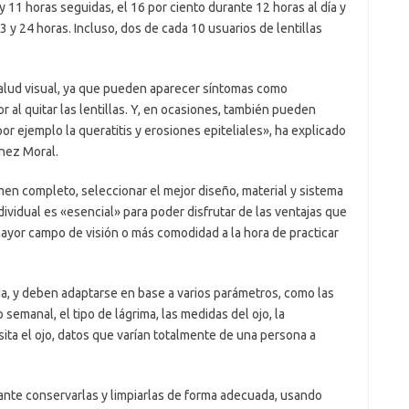
y 11 horas seguidas, el 16 por ciento durante 12 horas al día y
3 y 24 horas. Incluso, dos de cada 10 usuarios de lentillas
alud visual, ya que pueden aparecer síntomas como
or al quitar las lentillas. Y, en ocasiones, también pueden
por ejemplo la queratitis y erosiones epiteliales», ha explicado
nez Moral.
men completo, seleccionar el mejor diseño, material y sistema
vidual es «esencial» para poder disfrutar de las ventajas que
mayor campo de visión o más comodidad a la hora de practicar
da, y deben adaptarse en base a varios parámetros, como las
 semanal, el tipo de lágrima, las medidas del ojo, la
ita el ojo, datos que varían totalmente de una persona a
ante conservarlas y limpiarlas de forma adecuada, usando