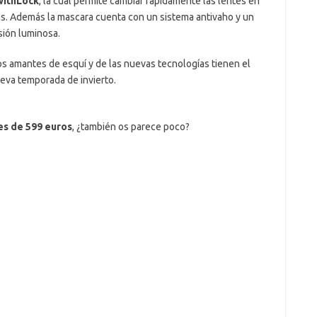
withLock
, la cual permite cambiar rápidamente las lentes en
s. Además la mascara cuenta con un sistema antivaho y un
isión luminosa.
s amantes de esquí y de las nuevas tecnologías tienen el
eva temporada de invierto.
es de 599 euros
, ¿también os parece poco?