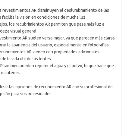
os revestimientos AR disminuyen el deslumbramiento de las
ue facilita la visión en condiciones de mucha luz.
eflejos, los recubrimientos AR permiten que pase más luz a
udeza visual general.
evestimiento AR suelen verse mejor, ya que parecen más claras
ar la apariencia del usuario, especialmente en fotografías.
ecubrimientos AR vienen con propiedades adicionales
de la vida útil de las lentes.
AR también pueden repeler el agua y el polvo, lo que hace que
y mantener.
lizar las opciones de recubrimiento AR con su profesional de
 opción para sus necesidades.