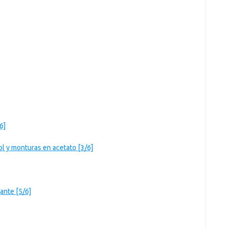
6]
ol y monturas en acetato [3/6]
ante [5/6]