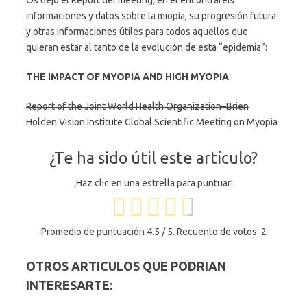
Os dejo el Report del meeting, en el encontrareis
informaciones y datos sobre la miopía, su progresión futura
y otras informaciones útiles para todos aquellos que
quieran estar al tanto de la evolución de esta “epidemia”:
THE IMPACT OF MYOPIA AND HIGH MYOPIA
Report of the Joint World Health Organization–Brien
Holden Vision Institute Global Scientific Meeting on Myopia
¿Te ha sido útil este artículo?
¡Haz clic en una estrella para puntuar!
Promedio de puntuación
4.5
/ 5. Recuento de votos:
2
OTROS ARTICULOS QUE PODRIAN
INTERESARTE: