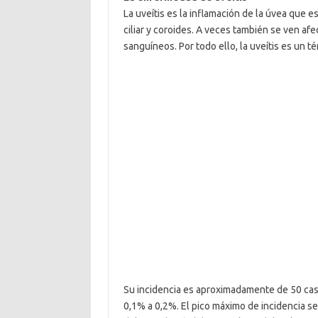
La uveítis es la inflamación de la úvea que e
ciliar y coroides. A veces también se ven af
sanguíneos. Por todo ello, la uveítis es un t
Su incidencia es aproximadamente de 50 casos
0,1% a 0,2%. El pico máximo de incidencia s