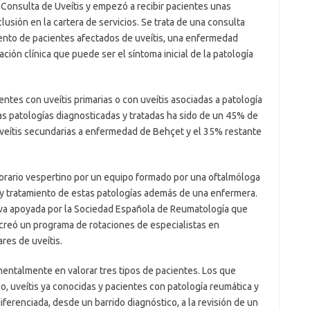
la Consulta de Uveítis y empezó a recibir pacientes unas
usión en la cartera de servicios. Se trata de una consulta
miento de pacientes afectados de uveítis, una enfermedad
ión clínica que puede ser el síntoma inicial de la patología
tes con uveítis primarias o con uveítis asociadas a patología
as patologías diagnosticadas y tratadas ha sido de un 45% de
uveítis secundarias a enfermedad de Behçet y el 35% restante
orario vespertino por un equipo formado por una oftalmóloga
 y tratamiento de estas patologías además de una enfermera.
ativa apoyada por la Sociedad Española de Reumatología que
creó un programa de rotaciones de especialistas en
res de uveítis.
mentalmente en valorar tres tipos de pacientes. Los que
o, uveítis ya conocidas y pacientes con patología reumática y
iferenciada, desde un barrido diagnóstico, a la revisión de un