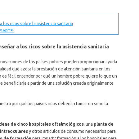
los ricos sobre la asistencia sanitaria
SARTE:
eñar a los ricos sobre la asistencia sanitaria
s innovaciones de los países pobres pueden proporcionar ayuda
alidad que azota la prestación de atención sanitaria en los
en es fácil entender por qué un hombre pobre quiere lo que un
e beneficiaría a partir de una solución creada originalmente
estra por qué los países ricos deberían tomar en serio la
dena de cinco hospitales oftalmológicos
, una
planta de
 intraoculares
y otros artículos de consumo necesarios para
o de formación
para impartir formación a los hospitales para