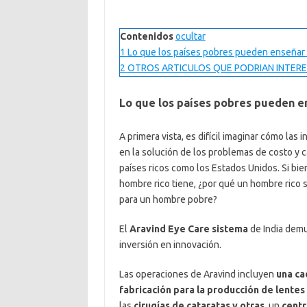
Contenidos
ocultar
1
Lo que los países pobres pueden enseñar a 
2
OTROS ARTICULOS QUE PODRIAN INTERE
Lo que los países pobres pueden ens
A primera vista, es difícil imaginar cómo la
en la solución de los problemas de costo y c
países ricos como los Estados Unidos. Si bi
hombre rico tiene, ¿por qué un hombre rico s
para un hombre pobre?
El
Aravind Eye Care sistema
de India demu
inversión en innovación.
Las operaciones de Aravind incluyen
una ca
fabricación para la producción de lentes
las
cirugías de cataratas y otras
, un
centr