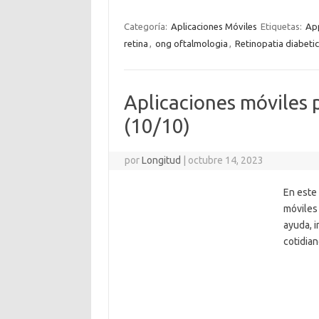
Categoría:
Aplicaciones Móviles
Etiquetas:
App
retina
,
ong oftalmologia
,
Retinopatia diabeti
Aplicaciones móviles p
(10/10)
por
Longitud
|
octubre 14, 2023
En este
móviles 
ayuda, i
cotidian