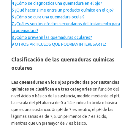
4
¿Cómo se diagnostica una quemadura en el ojo?
5
¿Qué hacer si me entra un producto químico en el ojo?
6
¿Cómo se cura una quemadura ocular?
7
¿Cuáles son los efectos secundarios del tratamiento para
la quemadura?
8
¿Cómo prevenir las quemaduras oculares?
9
OTROS ARTICULOS QUE PODRIAN INTERESARTE:
Clasificación de las quemaduras químicas
oculares
Las quemaduras en los ojos producidas por sustancias
químicas se clasifican en tres categorías
en función del
nivel ácido o básico de la sustancia, medido mediante el pH.
La escala del pH abarca de 0 a 14 e indica lo ácida o básica
que es una sustancia. Un pH de 7 es neutro; el pH de las
lágrimas sanas es de 7,5. Un pH menor de 7 es ácido,
mientras que un pH mayor de 7 es básico.