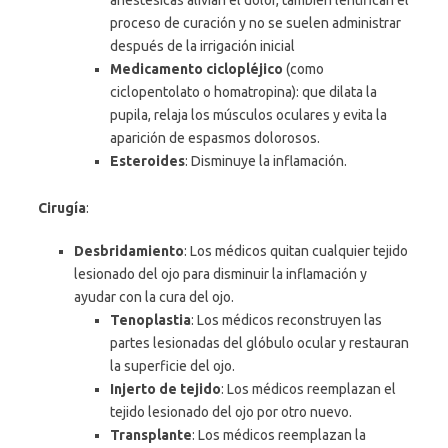
anestésicas alivian el dolor, también lentifican el
proceso de curación y no se suelen administrar
después de la irrigación inicial
Medicamento ciclopléjico
(como
ciclopentolato o homatropina): que dilata la
pupila, relaja los músculos oculares y evita la
aparición de espasmos dolorosos.
Esteroides
: Disminuye la inflamación.
Cirugía
:
Desbridamiento
: Los médicos quitan cualquier tejido
lesionado del ojo para disminuir la inflamación y
ayudar con la cura del ojo.
Tenoplastia
: Los médicos reconstruyen las
partes lesionadas del glóbulo ocular y restauran
la superficie del ojo.
Injerto de tejido
: Los médicos reemplazan el
tejido lesionado del ojo por otro nuevo.
Transplante
: Los médicos reemplazan la