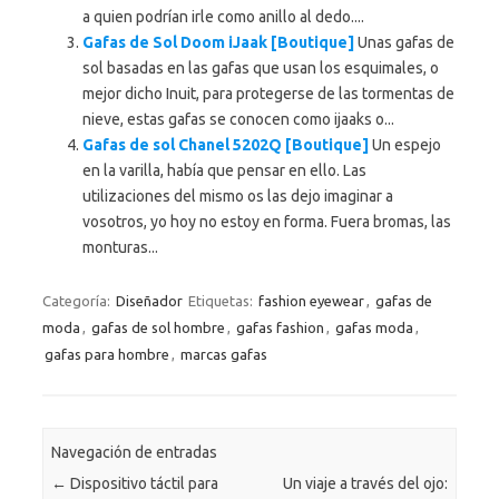
a quien podrían irle como anillo al dedo....
Gafas de Sol Doom iJaak [Boutique]
Unas gafas de
sol basadas en las gafas que usan los esquimales, o
mejor dicho Inuit, para protegerse de las tormentas de
nieve, estas gafas se conocen como ijaaks o...
Gafas de sol Chanel 5202Q [Boutique]
Un espejo
en la varilla, había que pensar en ello. Las
utilizaciones del mismo os las dejo imaginar a
vosotros, yo hoy no estoy en forma. Fuera bromas, las
monturas...
Categoría:
Diseñador
Etiquetas:
fashion eyewear
,
gafas de
moda
,
gafas de sol hombre
,
gafas fashion
,
gafas moda
,
gafas para hombre
,
marcas gafas
Navegación de entradas
←
Dispositivo táctil para
Un viaje a través del ojo: