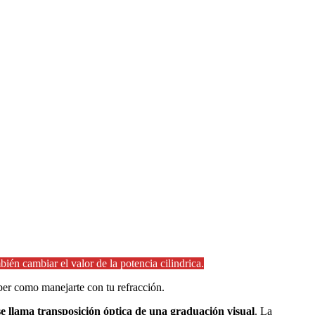
ién cambiar el valor de la potencia cilindrica.
ber como manejarte con tu refracción.
se llama transposición óptica de una graduación visual
. La