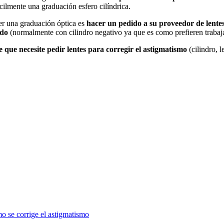
ácilmente una graduación esfero cilíndrica.
ner una graduación óptica es
hacer un pedido a su proveedor de lente
ado
(normalmente con cilindro negativo ya que es como prefieren trabaja
te que necesite pedir lentes para corregir el astigmatismo
(cilindro, l
o se corrige el astigmatismo