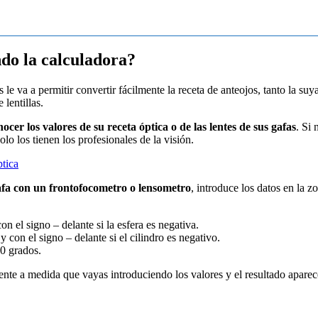
do la calculadora?
 le va a permitir convertir fácilmente la receta de anteojos, tanto la su
lentillas.
nocer los valores de su receta óptica o de las lentes de sus gafas
. Si 
lo los tienen los profesionales de la visión.
ptica
afa con un frontofocometro o lensometro
, introduce los datos en la 
con el signo – delante si la esfera es negativa.
 y con el signo – delante si el cilindro es negativo.
80 grados.
mente a medida que vayas introduciendo los valores y el resultado apare