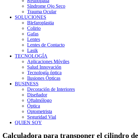
Retinopatia
Síndrome Ojo Seco
Trauma Ocular
SOLUCIONES
Blefaroplastia
Colirio
Gafas
Lentes
Lentes de Contacto
Lasik
TECNOLOGÍA
Aplicaciones Móviles
Salud Innovación
Tecnología óptica
Ilusiones Ópticas
BUSINESS
Decoración de Interiores
Diseñador
Oftalmólogo
Óptica
Optometrista
Seguridad Vial
QUIEN SOY
Calculadora para transponer el cilindro d