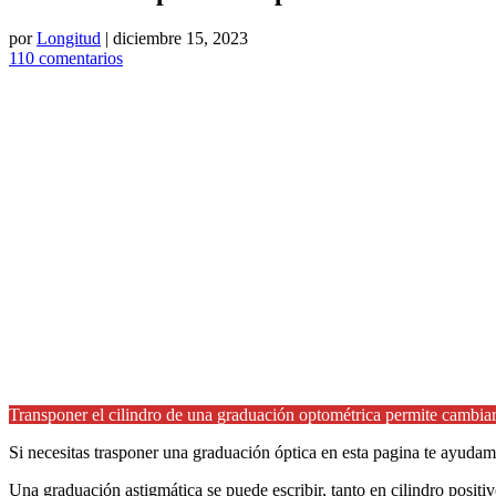
por
Longitud
|
diciembre 15, 2023
110 comentarios
Transponer el cilindro de una graduación optométrica permite cambiar e
Si necesitas trasponer una graduación óptica en esta pagina te ayudam
Una graduación astigmática se puede escribir, tanto en cilindro posit