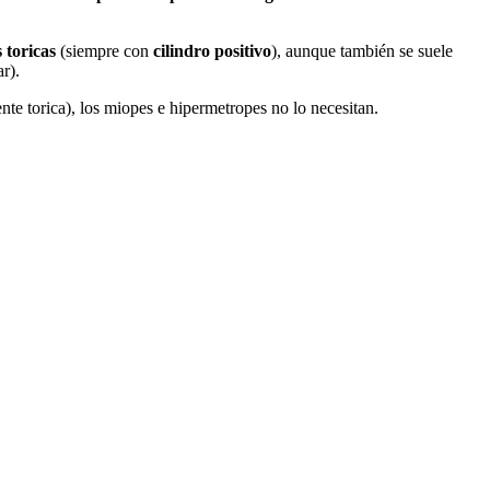
s
toricas
(siempre con
cilindro positivo
), aunque también se suele
r).
ente torica), los miopes e hipermetropes no lo necesitan.