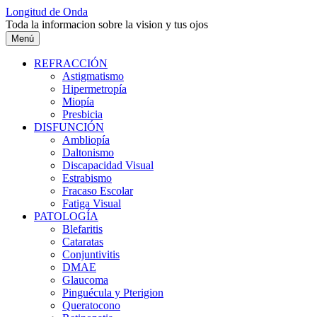
Saltar
Longitud de Onda
al
Toda la informacion sobre la vision y tus ojos
contenido
Menú
REFRACCIÓN
Astigmatismo
Hipermetropía
Miopía
Presbicia
DISFUNCIÓN
Ambliopía
Daltonismo
Discapacidad Visual
Estrabismo
Fracaso Escolar
Fatiga Visual
PATOLOGÍA
Blefaritis
Cataratas
Conjuntivitis
DMAE
Glaucoma
Pinguécula y Pterigion
Queratocono